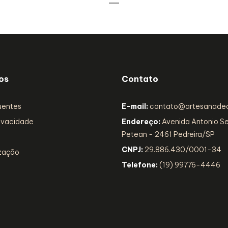
os
Contato
uentes
E-mail:
contato@artesanadec
rivacidade
Endereço:
Avenida Antonio S
Petean - 2461 Pedreira/SP
s
CNPJ:
29.886.430/0001-34
ização
Telefone:
(19) 99776-4446