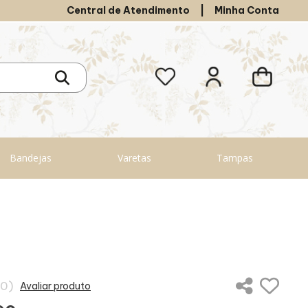
Central de Atendimento
|
Minha Conta
Bandejas
Varetas
Tampas
(0)
Avaliar produto