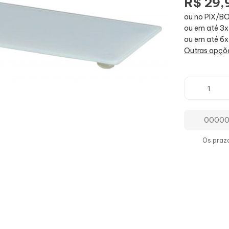
R$ 29,
ou no PIX/B
ou em até 3x
ou em até 6x
Outras opçõ
Os praz