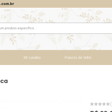
.com.br
Kit Lavabo
Frascos de Vidro
nca