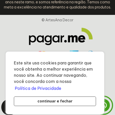
anos neste ramo, e somos referência na região. Temos como
meta a excelência no atendimento e qualidade dos produtos.
© ArtesAna Decor
Este site usa cookies para garantir que
você obtenha a melhor experiência em
nosso site. Ao continuar navegando,
você concorda com a nossa
Política de Privacidade
continuar e fechar
Desenvolvido por
0
DÚVIDAS AQUI
Itens
MEU
CARRINHO